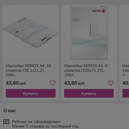
Наклейки XEROX А4, 65
Наклейки XEROX A4, 8
Нак
этикеток (38,1х21,2),
этикеток (105х71,25),
эти
100л.
100л.
л.
43,60
43,60
40
руб.
руб.
Купить
Купить
О нас
Рейтинг не сформирован
Менее 5 отзывов за последний год