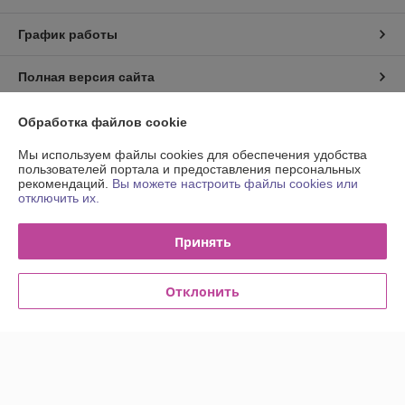
График работы
Полная версия сайта
Политика обработки cookies
Обработка файлов cookie
Мы используем файлы cookies для обеспечения удобства
Сайт создан на платформе Deal.by
пользователей портала и предоставления персональных
рекомендаций.
Вы можете настроить файлы cookies или
отключить их.
Принять
Информация для покупателя
Отклонить
Юридическое лицо:
Общество с ограниченной ответственностью
"Деловой тон"
220033, г. Минск пр-т Партизанский, 6Д, офис 311в
Регистрационный номер ЕГР: 691523364
УНП: 691523364