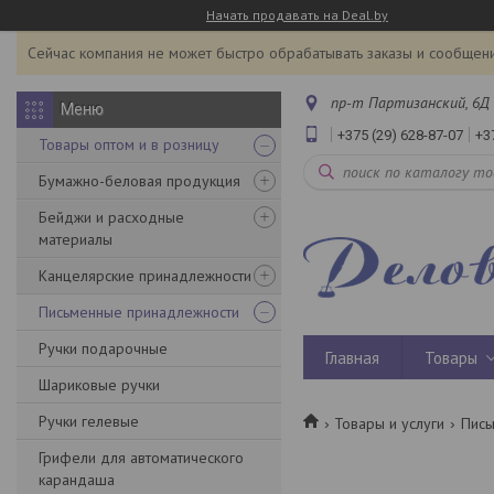
Начать продавать на Deal.by
Сейчас компания не может быстро обрабатывать заказы и сообщени
пр-т Партизанский, 6Д 
+375 (29) 628-87-07
+3
Товары оптом и в розницу
Бумажно-беловая продукция
Бейджи и расходные
материалы
Канцелярские принадлежности
Письменные принадлежности
Ручки подарочные
Главная
Товары
Шариковые ручки
Ручки гелевые
Товары и услуги
Пись
Грифели для автоматического
карандаша