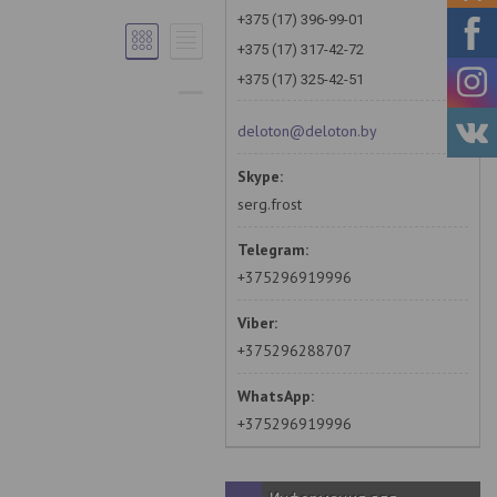
+375 (17) 396-99-01
+375 (17) 317-42-72
+375 (17) 325-42-51
deloton@deloton.by
serg.frost
+375296919996
+375296288707
+375296919996