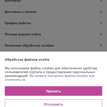
Контакты
Доставка и оплата
График работы
Полная версия сайта
Политика обработки cookies
Сайт создан на платформе Deal.by
Обработка файлов cookie
Мы используем файлы cookies для обеспечения удобства
пользователей портала и предоставления персональных
рекомендаций.
Вы можете настроить файлы cookies или
отключить их.
Информация для покупателя
Принять
Юридическое лицо:
Общество с ограниченной ответственностью
"Деловой тон"
220033, г. Минск пр-т Партизанский, 6Д, офис 311в
Отклонить