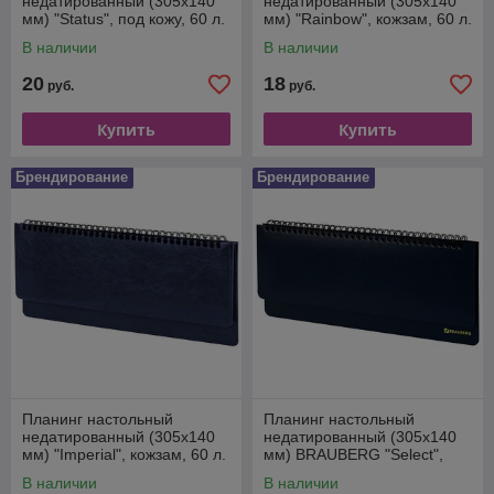
недатированный (305x140
недатированный (305x140
мм) "Status", под кожу, 60 л.
мм) "Rainbow", кожзам, 60 л.
Черный
Оранжевый
В наличии
В наличии
20
18
руб.
руб.
Купить
Купить
Брендирование
Брендирование
Планинг настольный
Планинг настольный
недатированный (305x140
недатированный (305x140
мм) "Imperial", кожзам, 60 л.
мм) BRAUBERG "Select",
Синий
балакрон, 60 л. Темно-
В наличии
В наличии
синий