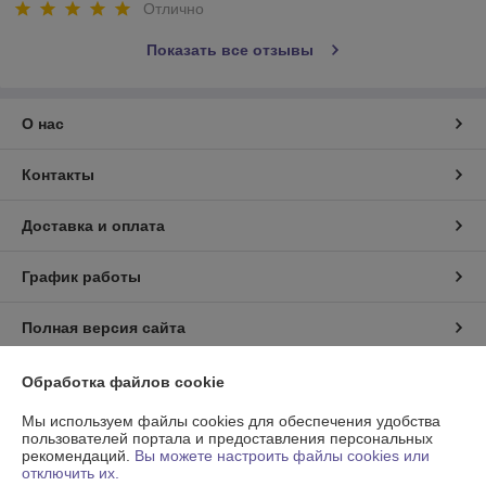
Отлично
Показать все отзывы
О нас
Контакты
Доставка и оплата
График работы
Полная версия сайта
Политика обработки cookies
Обработка файлов cookie
Мы используем файлы cookies для обеспечения удобства
Сайт создан на платформе Deal.by
пользователей портала и предоставления персональных
рекомендаций.
Вы можете настроить файлы cookies или
отключить их.