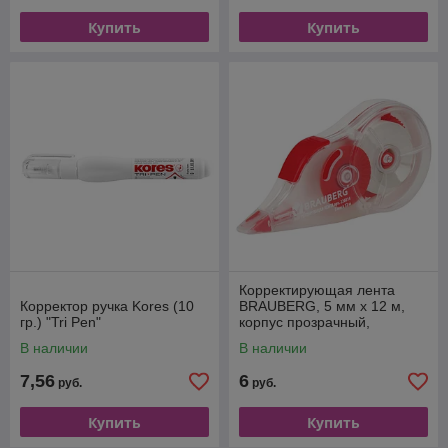
Купить
Купить
Корректирующая лента
Корректор ручка Kores (10
BRAUBERG, 5 мм х 12 м,
гр.) "Tri Pen"
корпус прозрачный,
механизм перемотки,
В наличии
В наличии
блистер
7,56
6
руб.
руб.
Купить
Купить