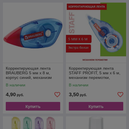
Корректирующая лента
Корректирующая лента
BRAUBERG 5 мм х 8 м,
STAFF PROFIT, 5 мм х 6 м,
корпус синий, механизм
механизм перемотки,
перемотки, блистер
корпус голубой, блистер,
В наличии
В наличии
европодвес
4,90
3,50
руб.
руб.
Купить
Купить