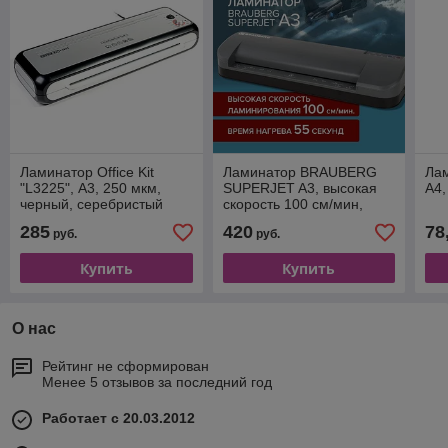
Ламинатор Office Kit
Ламинатор BRAUBERG
Лам
"L3225", А3, 250 мкм,
SUPERJET A3, высокая
A4,
черный, серебристый
скорость 100 см/мин,
толщина пленки 75-250
285
420
78
руб.
руб.
мкм
Купить
Купить
О нас
Рейтинг не сформирован
Менее 5 отзывов за последний год
Работает с 20.03.2012