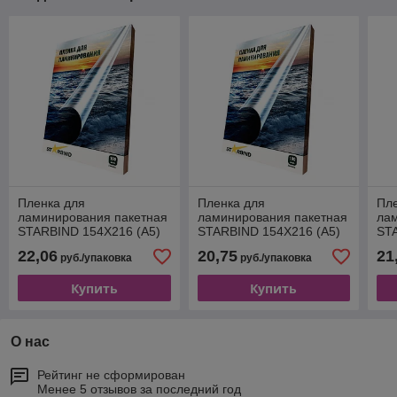
Пленка для
Пленка для
Пл
ламинирования пакетная
ламинирования пакетная
ла
STARBIND 154X216 (A5)
STARBIND 154X216 (A5)
STA
150 мкм, глянцевая, 100
125 мкм, глянцевая, 100
200
22,06
20,75
21
руб./упаковка
руб./упаковка
шт.
шт.
шт.
Купить
Купить
О нас
Рейтинг не сформирован
Менее 5 отзывов за последний год