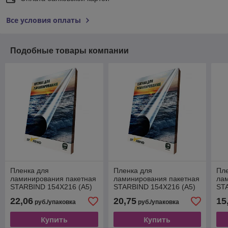
Все условия оплаты
Подобные товары компании
Пленка для
Пленка для
Пл
ламинирования пакетная
ламинирования пакетная
ла
STARBIND 154X216 (A5)
STARBIND 154X216 (A5)
STA
150 мкм, глянцевая, 100
125 мкм, глянцевая, 100
125
22,06
20,75
15
руб./упаковка
руб./упаковка
шт.
шт.
шт.
Купить
Купить