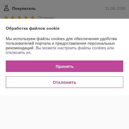
Покупатель
11.05.2026
Отлично
Обработка файлов cookie
Людмила
24.07.2025
Мы используем файлы cookies для обеспечения удобства
Отлично
пользователей портала и предоставления персональных
рекомендаций.
Вы можете настроить файлы cookies или
отключить их.
Показать все отзывы
Принять
О нас
Отклонить
Контакты
Доставка и оплата
График работы
Полная версия сайта