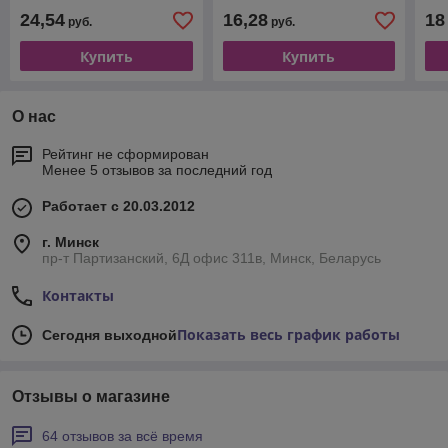
"Dainty", под кожу,
"Co
24,54
16,28
18
руб.
руб.
магнитная застежка, 160
зас
л.
Купить
Купить
О нас
Рейтинг не сформирован
Менее 5 отзывов за последний год
Работает с 20.03.2012
г. Минск
пр-т Партизанский, 6Д офис 311в, Минск, Беларусь
Контакты
Показать весь график работы
Сегодня выходной
Отзывы о магазине
64 отзывов за всё время