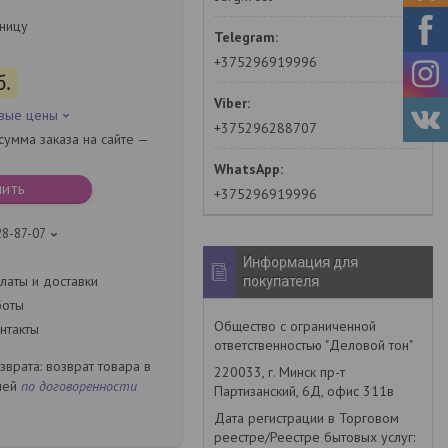
зницу
+375296919996
б.
овые цены
+375296288707
умма заказа на сайте —
пить
+375296919996
28-87-07
Информация для
латы и доставки
покупателя
боты
Общество с ограниченной
нтакты
ответственностью "Деловой тон"
возврат товара в
220033, г. Минск пр-т
ней
по договоренности
Партизанский, 6Д, офис 311в
Дата регистрации в Торговом
реестре/Реестре бытовых услуг: