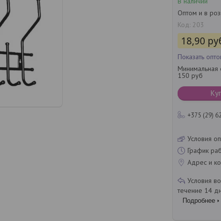
В наличии
Оптом и в ро
Код:
203
18,90
ру
Показать опт
Минимальная с
150 руб
Ку
+375 (29) 6
Условия оп
График ра
Адрес и ко
течение 14 д
Подробнее