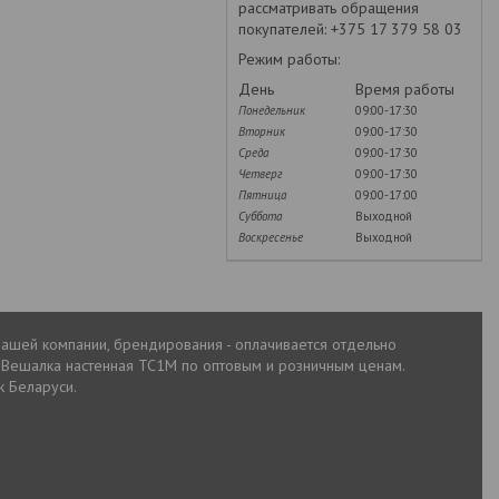
рассматривать обращения
покупателей: +375 17 379 58 03
Режим работы:
День
Время работы
Понедельник
09:00-17:30
Вторник
09:00-17:30
Среда
09:00-17:30
Четверг
09:00-17:30
Пятница
09:00-17:00
Суббота
Выходной
Воскресенье
Выходной
вашей компании, брендирования - оплачивается отдельно
 Вешалка настенная ТС1М по оптовым и розничным ценам.
к Беларуси.