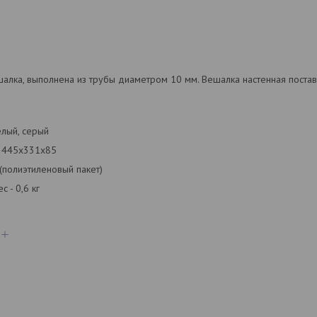
алка, выполнена из трубы диаметром 10 мм. Вешалка настенная постав
лый, серый
445х331х85
(полиэтиленовый пакет)
с - 0,6 кг