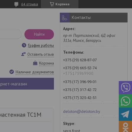
64 отзыва
Корзина
Контакты
Найти
пр-т Партизанский, 6Д офис
311в, Минск, Беларусь
График работы
Оставить отзыв
+375 (29) 628-87-07
Корзина
+375 (29) 665-52-74
Наличие документов
+375173969900
+375 (17) 396-99-01
рнет-магазин
+375 (17) 317-42-72
+375 (17) 325-42-51
deloton@deloton.by
настенная ТС1М
serg.frost