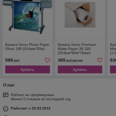
Бумага Xerox Photo Paper
Бумага Xerox Premium
Бум
Gloss 190 (914мм*30м)
Matte Paper-36 160
Mat
(914мм*80м*76мм)
(1.
569
365
63
руб.
руб./рулон
Купить
Купить
О нас
Рейтинг не сформирован
Менее 5 отзывов за последний год
Работает с 20.03.2012