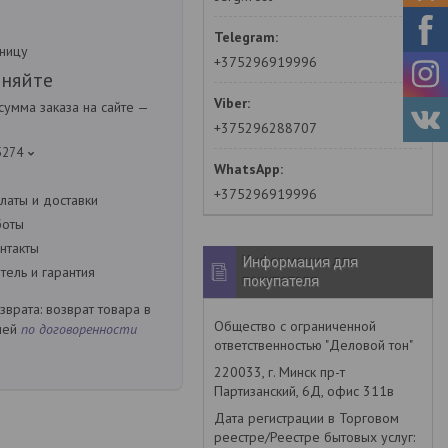
зницу
+375296919996
чняйте
умма заказа на сайте —
+375296288707
5274
+375296919996
латы и доставки
боты
нтакты
Информация для
ель и гарантия
покупателя
возврат товара в
Общество с ограниченной
ней
по договоренности
ответственностью "Деловой тон"
220033, г. Минск пр-т
Партизанский, 6Д, офис 311в
Дата регистрации в Торговом
реестре/Реестре бытовых услуг: