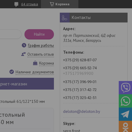
64 отзыва
Корзина
Контакты
Найти
пр-т Партизанский, 6Д офис
311в, Минск, Беларусь
График работы
Оставить отзыв
+375 (29) 628-87-07
Корзина
+375 (29) 665-52-74
Наличие документов
+375173969900
+375 (17) 396-99-01
рнет-магазин
+375 (17) 317-42-72
+375 (17) 325-42-51
стольный 61/122*150 мм
deloton@deloton.by
стольный
50 мм
serg.frost