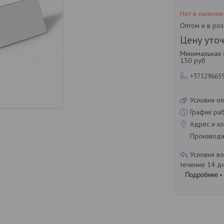
Нет в наличии
Оптом и в ро
Цену уто
Минимальная с
150 руб
+37529665
Условия оп
График ра
Адрес и ко
Производит
течение 14 д
Подробнее