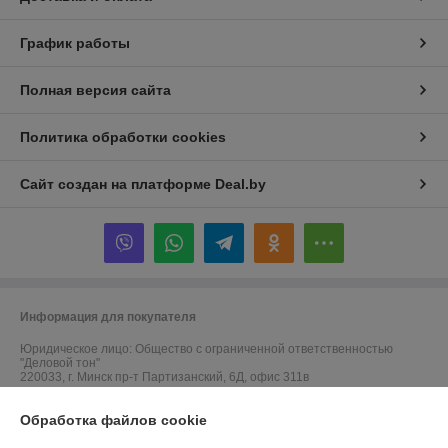
График работы
Полная версия сайта
Политика обработки cookies
Сайт создан на платформе Deal.by
Информация для покупателя
Юридическое лицо:
Общество с ограниченной ответственностью
"Деловой тон"
220033, г. Минск пр-т Партизанский, 6Д, офис 311в
Регистрационный номер ЕГР: 691523364
Обработка файлов cookie
УНП: 691523364