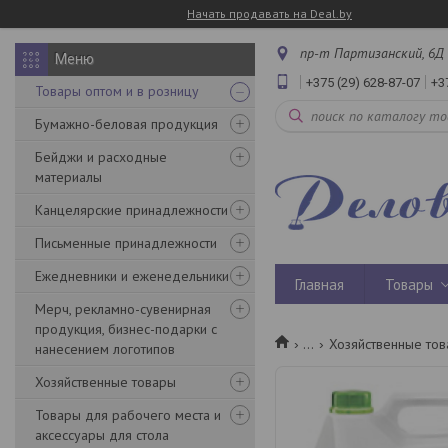
Начать продавать на Deal.by
пр-т Партизанский, 6Д 
+375 (29) 628-87-07
+3
Товары оптом и в розницу
Бумажно-беловая продукция
Бейджи и расходные
материалы
Канцелярские принадлежности
Письменные принадлежности
Ежедневники и еженедельники
Главная
Товары
Мерч, рекламно-сувенирная
продукция, бизнес-подарки с
...
Хозяйственные то
нанесением логотипов
Хозяйственные товары
Товары для рабочего места и
аксессуары для стола