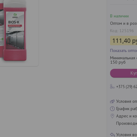
В наличии
Оптом и в ро
Код:
125196
111,40
р
Показать опт
Минимальная с
150 руб
Ку
+375 (29) 6
Условия оп
График ра
Адрес и ко
Производит