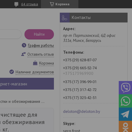
64 отзыва
Корзина
Контакты
Найти
пр-т Партизанский, 6Д офис
311в, Минск, Беларусь
График работы
Оставить отзыв
+375 (29) 628-87-07
Корзина
+375 (29) 665-52-74
Наличие документов
+375173969900
+375 (17) 396-99-01
рнет-магазин
+375 (17) 317-42-72
+375 (17) 325-42-51
Средство чистящее для очистки и обезжиривания bios k, 5,5 кг.
deloton@deloton.by
 чистящее для
и обезжиривания
 кг.
serg.frost