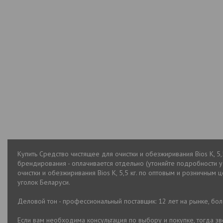
Купить Средство чистящее для очистки и обезжиривания Bios K, 5,
брендирования - оплачивается отдельно (утоняйте подробности 
очистки и обезжиривания Bios K, 5,5 кг. по оптовым и розничным 
уголок Беларуси.
Деловой тон - профессиональный поставщик: 12 лет на рынке, бо
Если вам необходима консультация по выбору и покупке, тогда 