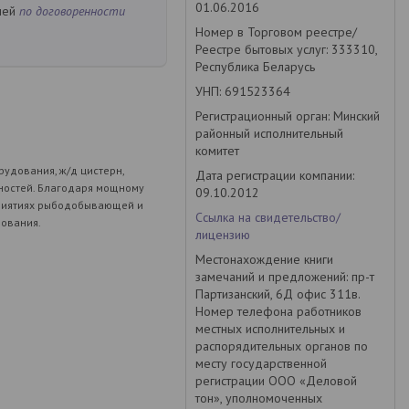
01.06.2016
ней
по договоренности
Номер в Торговом реестре/
Реестре бытовых услуг: 333310,
Республика Беларусь
УНП: 691523364
Регистрационный орган: Минский
районный исполнительный
комитет
удования, ж/д цистерн,
Дата регистрации компании:
хностей. Благодаря мощному
09.10.2012
приятиях рыбодобывающей и
Ссылка на свидетельство/
ования.
лицензию
Местонахождение книги
замечаний и предложений: пр-т
Партизанский, 6Д офис 311в.
Номер телефона работников
местных исполнительных и
распорядительных органов по
месту государственной
регистрации ООО «Деловой
тон», уполномоченных