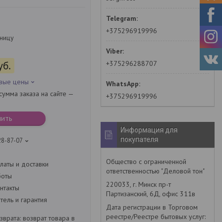
+375296919996
зницу
+375296288707
уб.
овые цены
умма заказа на сайте —
+375296919996
пить
Информация для
покупателя
28-87-07
Общество с ограниченной
латы и доставки
ответственностью "Деловой тон"
боты
220033, г. Минск пр-т
нтакты
Партизанский, 6Д, офис 311в
ель и гарантия
Дата регистрации в Торговом
реестре/Реестре бытовых услуг:
возврат товара в