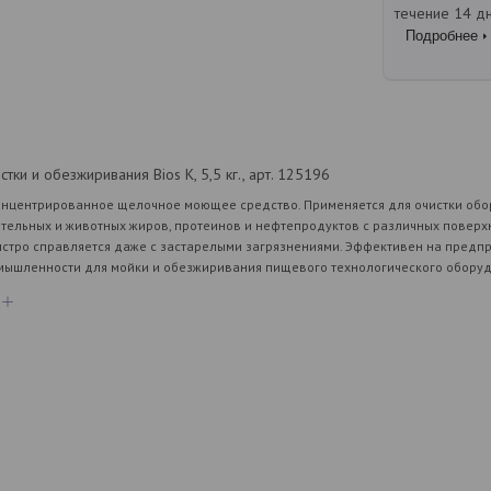
течение 14 д
Подробнее
ки и обезжиривания Bios K, 5,5 кг., арт. 125196
нцентрированное щелочное моющее средство. Применяется для очистки обор
ительных и животных жиров, протеинов и нефтепродуктов с различных повер
стро справляется даже с застарелыми загрязнениями. Эффективен на пред
шленности для мойки и обезжиривания пищевого технологического оборуд