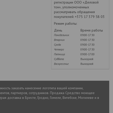
регистрации ООО «Деловой
тон», уполномоченных
рассматривать обращения
покупателей: +375 17 379 58 03
Режим работы:
День
Время работы
Понедельник
09:00-17:30
Вторник
09:00-17:30
Среда
09:00-17:30
Четверг
09:00-17:30
Пятница
09:00-17:00
Суббота
Выходной
Воскресенье
Выходной
ность заказать нанесение логотипа вашей компании,
иентов, партнеров, сотрудников. Продажа Средство моющее
ая доставка в Бресте, Гродно, Гомеле, Витебске, Могилеве и в