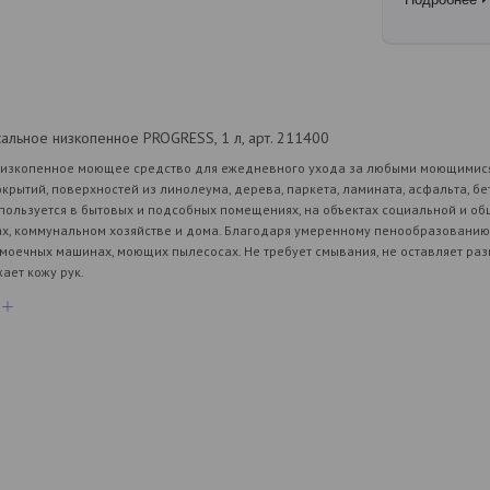
льное низкопенное PROGRESS, 1 л, арт. 211400
низкопенное моющее средство для ежедневного ухода за любыми моющимися
крытий, поверхностей из линолеума, дерева, паркета, ламината, асфальта, бе
спользуется в бытовых и подсобных помещениях, на объектах социальной и об
ах, коммунальном хозяйстве и дома. Благодаря умеренному пенообразованию
ломоечных машинах, моющих пылесосах. Не требует смывания, не оставляет ра
ает кожу рук.