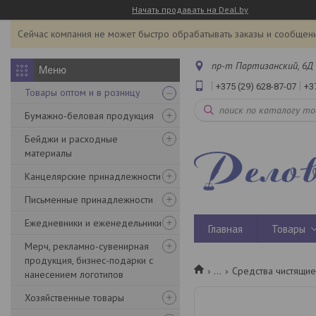
Начать продавать на Deal.by
Сейчас компания не может быстро обрабатывать заказы и сообщени
пр-т Партизанский, 6Д 
+375 (29) 628-87-07
+3
Товары оптом и в розницу
Бумажно-беловая продукция
Бейджи и расходные
материалы
Канцелярские принадлежности
Письменные принадлежности
Ежедневники и еженедельники
Главная
Товары
Мерч, рекламно-сувенирная
продукция, бизнес-подарки с
...
Средства чистящи
нанесением логотипов
Хозяйственные товары