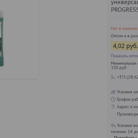
универса
PROGRESS
Нет в наличии
Оптом и в ро
4,02
руб.
Показать опт
Минимальная с
150 руб
+375 (29) 6
Условия оп
График ра
Адрес и ко
Производит
течение 14 д
Подробнее