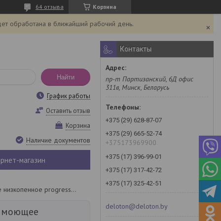
64 отзыва
Корзина
дет обработана в ближайший рабочий день.
Контакты
Найти
пр-т Партизанский, 6Д офис
311в, Минск, Беларусь
График работы
Оставить отзыв
+375 (29) 628-87-07
Корзина
+375 (29) 665-52-74
Наличие документов
+375173969900
+375 (17) 396-99-01
рнет-магазин
+375 (17) 317-42-72
+375 (17) 325-42-51
Средство моющее универсальное низкопенное progress, 1 л
deloton@deloton.by
о моющее