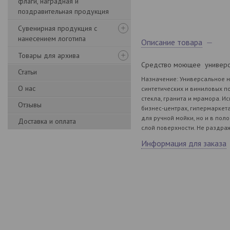
флаги, наградная и
поздравительная продукция
Сувенирная продукция с
нанесением логотипа
Описание товара
Товары для архива
Средство моющее универса
Статьи
Назначение: Универсальное 
О нас
синтетических и виниловых по
стекла, гранита и мрамора. И
Отзывы
бизнес-це
нтрах, гипермаркет
для ручной мойки, но и в по
Доставка и оплата
слой поверхности. Не раздраж
Информация для заказа