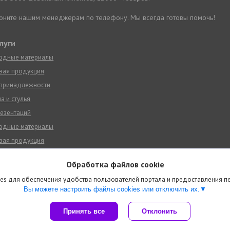
звоните нашим менеджерам по телефону. Мы всегда готовы помочь!
луги
ходные материалы
вая продукция
 принадлежности
а и стулья
езентаций
ходные материалы
вая продукция
 принадлежности
Обработка файлов cookie
а и стулья
es для обеспечения удобства пользователей портала и предоставления 
езентаций
Вы можете настроить файлы cookies или отключить их.
Сайт создан на платформе Deal.by
Принять все
Отклонить
Политика обработки файлов cookies
Деловой тон ООО |
Пожаловаться на контент