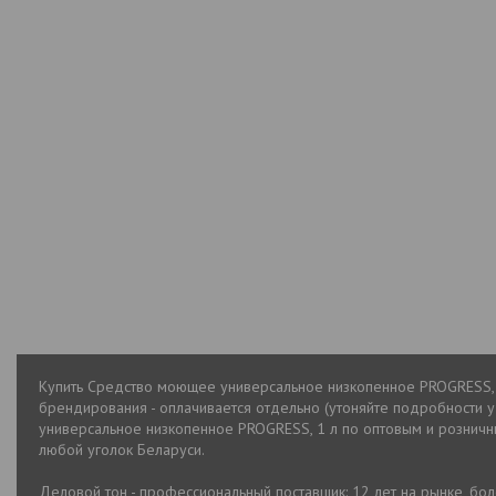
Купить Средство моющее универсальное низкопенное PROGRESS, 1 
брендирования - оплачивается отдельно (утоняйте подробности
универсальное низкопенное PROGRESS, 1 л по оптовым и розничным
любой уголок Беларуси.
Деловой тон - профессиональный поставщик: 12 лет на рынке, бо