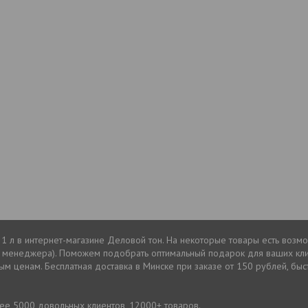
л в интернет-магазине Деловой тон. На некоторые товары есть возмож
 у менеджера). Поможем подобрать оптимальный подарок для ваших кл
 ценам. Бесплатная доставка в Минске при заказе от 150 рублей, быстр
лее 5000 довольных клиентов, 12000+ товаров.