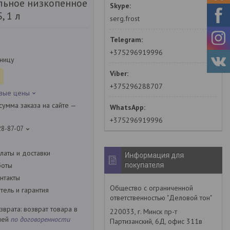
льное низкопенное
, 1 л
serg.frost
+375296919996
зницу
+375296288707
овые цены
умма заказа на сайте —
+375296919996
28-87-07
латы и доставки
Информация для
покупателя
боты
нтакты
Общество с ограниченной
ель и гарантия
ответственностью "Деловой тон"
возврат товара в
220033, г. Минск пр-т
ней
по договоренности
Партизанский, 6Д, офис 311в