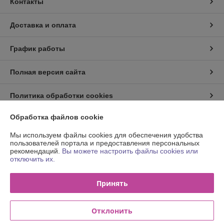
Контакты
Доставка и оплата
График работы
Полная версия сайта
Политика обработки cookies
Обработка файлов cookie
Сайт создан на платформе Deal.by
Мы используем файлы cookies для обеспечения удобства
пользователей портала и предоставления персональных
рекомендаций.
Вы можете настроить файлы cookies или
отключить их.
Принять
Информация для покупателя
Юридическое лицо:
Общество с ограниченной ответственностью
"Деловой тон"
Отклонить
220033, г. Минск пр-т Партизанский, 6Д, офис 311в