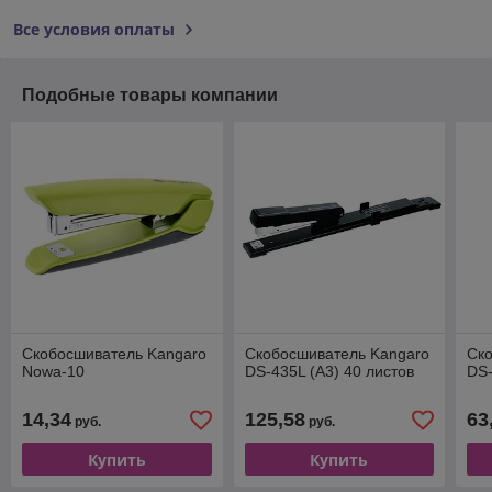
Все условия оплаты
Подобные товары компании
Скобосшиватель Kangaro
Скобосшиватель Kangaro
Ск
Nowa-10
DS-435L (А3) 40 листов
DS
14,34
125,58
63
руб.
руб.
Купить
Купить