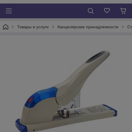
Товары и услуги
Канцелярские принадлежности
С