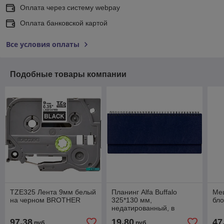
Оплата через систему webpay
Оплата банковской картой
Все условия оплаты
Подобные товары компании
TZE325 Лента 9мм белый
Планинг Alfa Buffalo
Меш
на черном BROTHER
325*130 мм,
бло
недатированный, в
твердой обложке
97,38
19,80
47
руб.
руб.