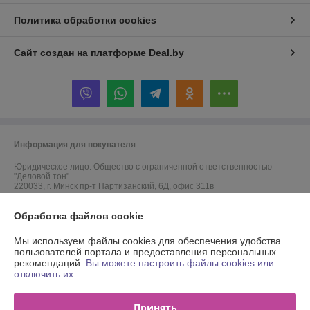
Политика обработки cookies
Сайт создан на платформе Deal.by
Информация для покупателя
Юридическое лицо:
Общество с ограниченной ответственностью
"Деловой тон"
220033, г. Минск пр-т Партизанский, 6Д, офис 311в
Регистрационный номер ЕГР: 691523364
Обработка файлов cookie
УНП: 691523364
Мы используем файлы cookies для обеспечения удобства
пользователей портала и предоставления персональных
Регистрационный орган: Минский районный исполнительный комитет
рекомендаций.
Вы можете настроить файлы cookies или
отключить их.
Дата регистрации компании: 09.10.2012
Ссылка на свидетельство/лицензию
Принять