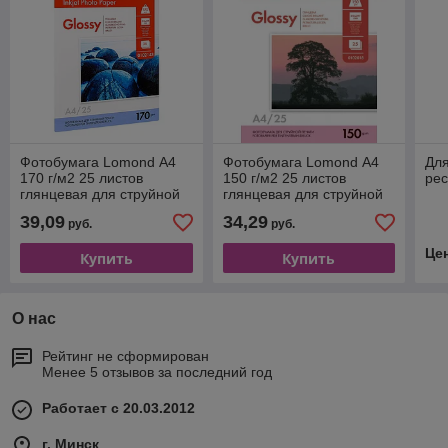
Фотобумага Lomond А4
Фотобумага Lomond А4
Для
170 г/м2 25 листов
150 г/м2 25 листов
ре
глянцевая для струйной
глянцевая для струйной
фотопечати
фотопечати
39,09
34,29
руб.
руб.
односторонняя
односторонняя
Це
Купить
Купить
О нас
Рейтинг не сформирован
Менее 5 отзывов за последний год
Работает с 20.03.2012
г. Минск