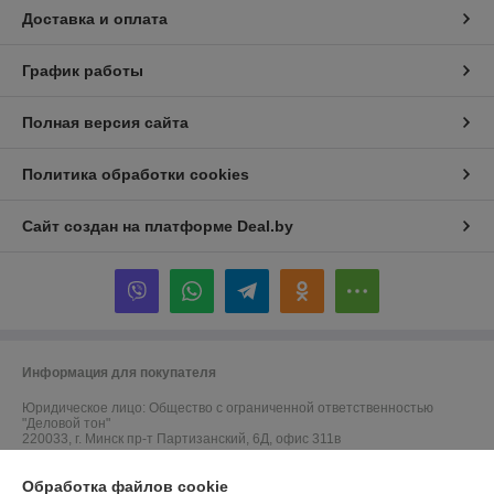
Доставка и оплата
График работы
Полная версия сайта
Политика обработки cookies
Сайт создан на платформе Deal.by
Информация для покупателя
Юридическое лицо:
Общество с ограниченной ответственностью
"Деловой тон"
220033, г. Минск пр-т Партизанский, 6Д, офис 311в
Регистрационный номер ЕГР: 691523364
Обработка файлов cookie