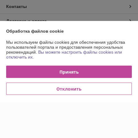
Контакты
Доставка и оплата
Обработка файлов cookie
График работы
Мы используем файлы cookies для обеспечения удобства
пользователей портала и предоставления персональных
Полная версия сайта
рекомендаций.
Вы можете настроить файлы cookies или
отключить их.
Политика обработки cookies
Принять
Сайт создан на платформе Deal.by
Отклонить
Информация для покупателя
Юридическое лицо:
Общество с ограниченной ответственностью
"Деловой тон"