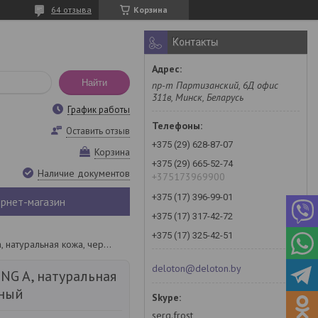
64 отзыва
Корзина
Контакты
Найти
пр-т Партизанский, 6Д офис
311в, Минск, Беларусь
График работы
Оставить отзыв
+375 (29) 628-87-07
Корзина
+375 (29) 665-52-74
Наличие документов
+375173969900
+375 (17) 396-99-01
рнет-магазин
+375 (17) 317-42-72
+375 (17) 325-42-51
Кресло king a, натуральная кожа, черный
deloton@deloton.by
NG A, натуральная
рный
serg.frost