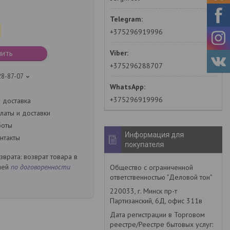
+375296919996
пить
+375296288707
28-87-07
+375296919996
 доставка
латы и доставки
боты
Информация для
нтакты
покупателя
возврат товара в
ней
по договоренности
Общество с ограниченной
ответственностью "Деловой тон"
220033, г. Минск пр-т
Партизанский, 6Д, офис 311в
Дата регистрации в Торговом
реестре/Реестре бытовых услуг: