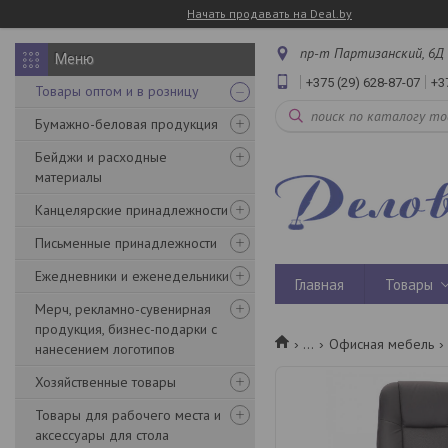
Начать продавать на Deal.by
пр-т Партизанский, 6Д 
+375 (29) 628-87-07
+3
Товары оптом и в розницу
Бумажно-беловая продукция
Бейджи и расходные
материалы
Канцелярские принадлежности
Письменные принадлежности
Ежедневники и еженедельники
Главная
Товары
Мерч, рекламно-сувенирная
продукция, бизнес-подарки с
...
Офисная мебель
нанесением логотипов
Хозяйственные товары
Товары для рабочего места и
аксессуары для стола