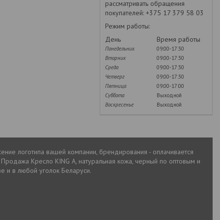
рассматривать обращения
покупателей: +375 17 379 58 03
Режим работы:
День
Время работы
Понедельник
09:00-17:30
Вторник
09:00-17:30
Среда
09:00-17:30
Четверг
09:00-17:30
Пятница
09:00-17:00
Суббота
Выходной
Воскресенье
Выходной
есение логотипа вашей компании, брендирования - оплачивается
 Продажа Кресло KING A, натуральная кожа, черный по оптовым и
ве и в любой уголок Беларуси.