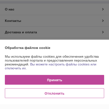
О нас
Контакты
Доставка и оплата
График работы
Обработка файлов cookie
Полная версия сайта
Мы используем файлы cookies для обеспечения удобства
пользователей портала и предоставления персональных
рекомендаций.
Вы можете настроить файлы cookies или
Политика обработки cookies
отключить их.
Сайт создан на платформе Deal.by
Принять
Отклонить