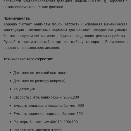
плотности. Ультрафиолетовая детекция (модель PRO 95 U). Пересчет с
накоплением итога. Режим фасовки.
Преимущества
Хорошо считает банкноты любой ветхости | Усиленная механическая
конструкция | Увеличенные карманы для банкнот | Аккуратная укладка
банкнот в приемном кармане | Звуковая индикация режимов работы |
Ручной и автоматический старт по выбору кассира | Возможность
подключения выносного дисплея.
Технические характеристик:
Детекция оптической плотности
Детекция по размеру (ширина)
УФ детекция
Скорость счета, банкнот/мин. 900-1200
Емкость подающего кармана, банкнот 600
Емкость приемного кармана, банкнот 300
Размеры банкнот, мм 40x110–100x190
Разрядность дисплея 0-9999