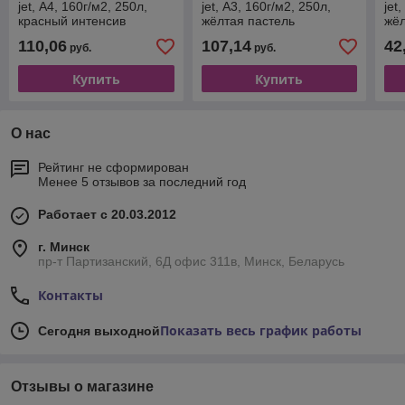
jet, А4, 160г/м2, 250л,
jet, А3, 160г/м2, 250л,
jet
красный интенсив
жёлтая пастель
жёл
110,06
107,14
42
руб.
руб.
Купить
Купить
О нас
Рейтинг не сформирован
Менее 5 отзывов за последний год
Работает с 20.03.2012
г. Минск
пр-т Партизанский, 6Д офис 311в, Минск, Беларусь
Контакты
Показать весь график работы
Сегодня выходной
Отзывы о магазине