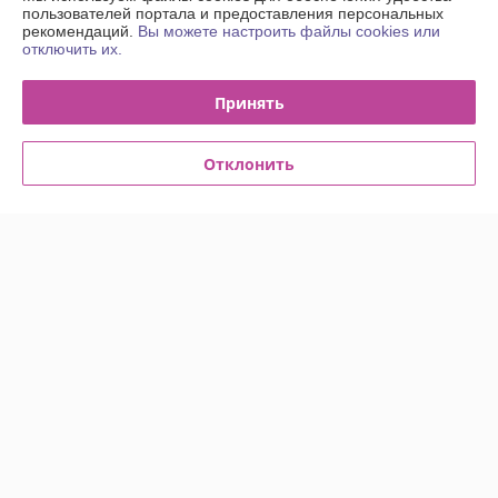
пользователей портала и предоставления персональных
Полная версия сайта
рекомендаций.
Вы можете настроить файлы cookies или
отключить их.
Политика обработки cookies
Принять
Сайт создан на платформе Deal.by
Отклонить
Информация для покупателя
Юридическое лицо:
Общество с ограниченной ответственностью
"Деловой тон"
220033, г. Минск пр-т Партизанский, 6Д, офис 311в
Регистрационный номер ЕГР: 691523364
УНП: 691523364
Регистрационный орган: Минский районный исполнительный комитет
Дата регистрации компании: 09.10.2012