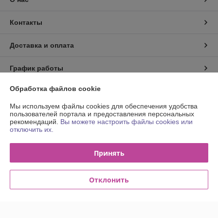
Контакты
Доставка и оплата
График работы
Обработка файлов cookie
Полная версия сайта
Мы используем файлы cookies для обеспечения удобства
пользователей портала и предоставления персональных
Политика обработки cookies
рекомендаций.
Вы можете настроить файлы cookies или
отключить их.
Сайт создан на платформе Deal.by
Принять
Отклонить
Информация для покупателя
Юридическое лицо:
Общество с ограниченной ответственностью