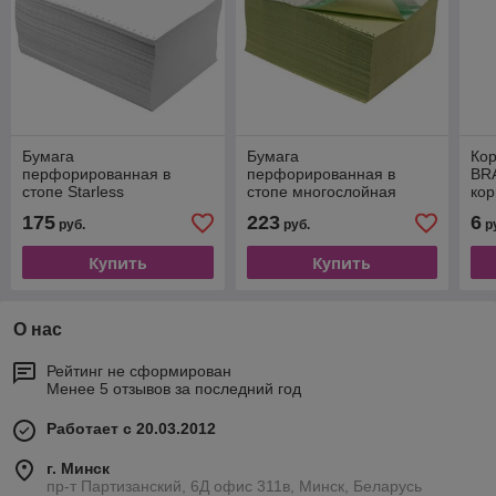
Бумага
Бумага
Ко
перфорированная в
перфорированная в
BRA
стопе Starless
стопе многослойная
кор
210мм×12'', 80г/м²,
самокопирующаяся, 240
мех
175
223
6
руб.
руб.
р
неотрывная
мм×12", 600 комплектов,
бли
3 слоя, цветная
Купить
Купить
О нас
Рейтинг не сформирован
Менее 5 отзывов за последний год
Работает с 20.03.2012
г. Минск
пр-т Партизанский, 6Д офис 311в, Минск, Беларусь