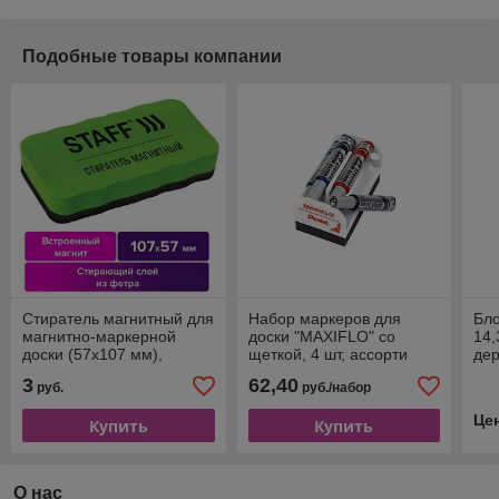
Подобные товары компании
Стиратель магнитный для
Набор маркеров для
Бло
магнитно-маркерной
доски "MAXIFLO" со
14,
доски (57х107 мм),
щеткой, 4 шт, ассорти
дер
упаковка с подвесом,
бел
3
62,40
руб.
руб./набор
STAFF "Basic"
Це
Купить
Купить
О нас