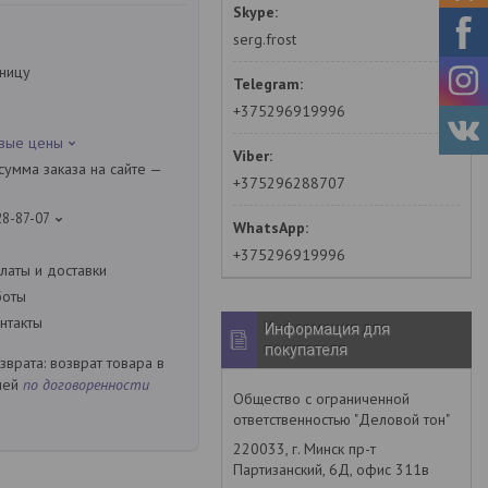
serg.frost
зницу
+375296919996
овые цены
умма заказа на сайте —
+375296288707
28-87-07
+375296919996
латы и доставки
боты
нтакты
Информация для
покупателя
возврат товара в
ней
по договоренности
Общество с ограниченной
ответственностью "Деловой тон"
220033, г. Минск пр-т
Партизанский, 6Д, офис 311в