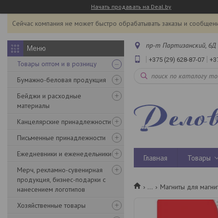
Начать продавать на Deal.by
Сейчас компания не может быстро обрабатывать заказы и сообщени
пр-т Партизанский, 6Д 
+375 (29) 628-87-07
+3
Товары оптом и в розницу
Бумажно-беловая продукция
Бейджи и расходные
материалы
Канцелярские принадлежности
Письменные принадлежности
Ежедневники и еженедельники
Главная
Товары
Мерч, рекламно-сувенирная
продукция, бизнес-подарки с
...
Магниты для магни
нанесением логотипов
Хозяйственные товары