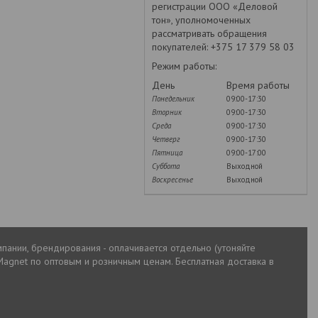
регистрации ООО «Деловой
тон», уполномоченных
рассматривать обращения
покупателей: +375 17 379 58 03
Режим работы:
День
Время работы
Понедельник
09:00-17:30
Вторник
09:00-17:30
Среда
09:00-17:30
Четверг
09:00-17:30
Пятница
09:00-17:00
Суббота
Выходной
Воскресенье
Выходной
пании, брендирования - оплачивается отдельно (утоняйте
agnet по оптовым и розничным ценам. Бесплатная доставка в