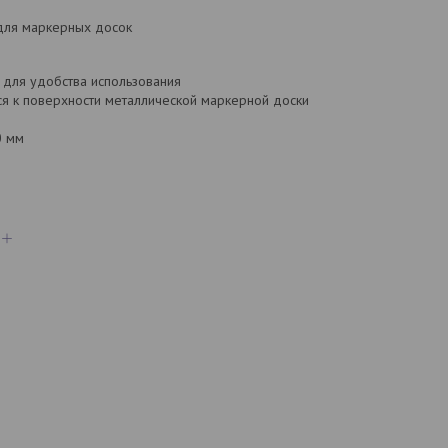
 для маркерных досок
для удобства использования
ся к поверхности металлической маркерной доски
в
0 мм