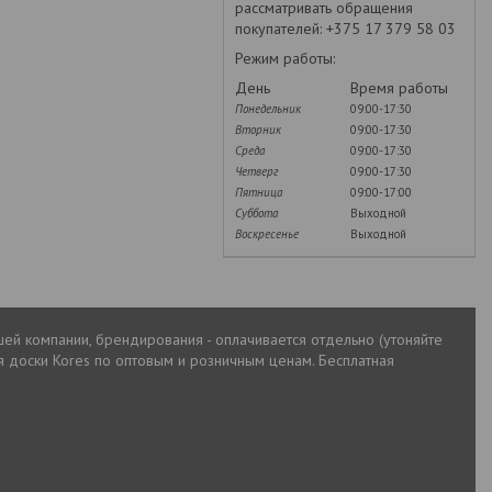
рассматривать обращения
покупателей: +375 17 379 58 03
Режим работы:
День
Время работы
Понедельник
09:00-17:30
Вторник
09:00-17:30
Среда
09:00-17:30
Четверг
09:00-17:30
Пятница
09:00-17:00
Суббота
Выходной
Воскресенье
Выходной
шей компании, брендирования - оплачивается отдельно (утоняйте
 доски Kores по оптовым и розничным ценам. Бесплатная