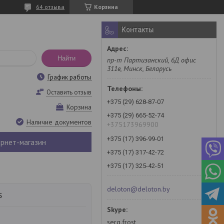
64 отзыва
Корзина
Контакты
Найти
пр-т Партизанский, 6Д офис
311в, Минск, Беларусь
График работы
Оставить отзыв
+375 (29) 628-87-07
Корзина
+375 (29) 665-52-74
Наличие документов
+375173969900
+375 (17) 396-99-01
рнет-магазин
+375 (17) 317-42-72
+375 (17) 325-42-51
deloton@deloton.by
s
serg.frost