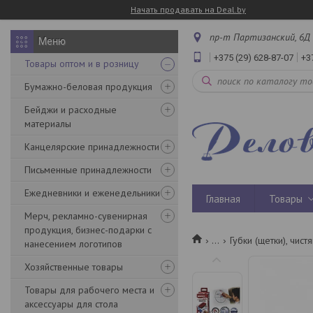
Начать продавать на Deal.by
пр-т Партизанский, 6Д 
+375 (29) 628-87-07
+3
Товары оптом и в розницу
Бумажно-беловая продукция
Бейджи и расходные
материалы
Канцелярские принадлежности
Письменные принадлежности
Ежедневники и еженедельники
Главная
Товары
Мерч, рекламно-сувенирная
продукция, бизнес-подарки с
...
Губки (щетки), чис
нанесением логотипов
Хозяйственные товары
Товары для рабочего места и
аксессуары для стола