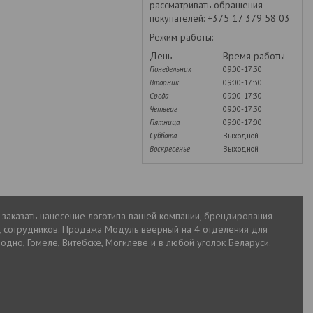
рассматривать обращения
покупателей: +375 17 379 58 03
Режим работы:
День
Время работы
Понедельник
09:00-17:30
Вторник
09:00-17:30
Среда
09:00-17:30
Четверг
09:00-17:30
Пятница
09:00-17:00
Суббота
Выходной
Воскресенье
Выходной
 заказать нанесение логотипа вашей компании, брендирования -
, сотрудников. Продажа Модуль веерный на 4 отделения для
родно, Гомеле, Витебске, Могилеве и в любой уголок Беларуси.