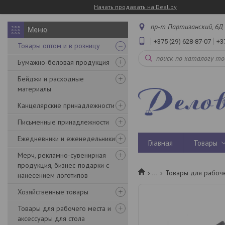
Начать продавать на Deal.by
пр-т Партизанский, 6Д 
+375 (29) 628-87-07
+3
Товары оптом и в розницу
Бумажно-беловая продукция
Бейджи и расходные
материалы
Канцелярские принадлежности
Письменные принадлежности
Ежедневники и еженедельники
Главная
Товары
Мерч, рекламно-сувенирная
продукция, бизнес-подарки с
...
Товары для рабоче
нанесением логотипов
Хозяйственные товары
Товары для рабочего места и
аксессуары для стола