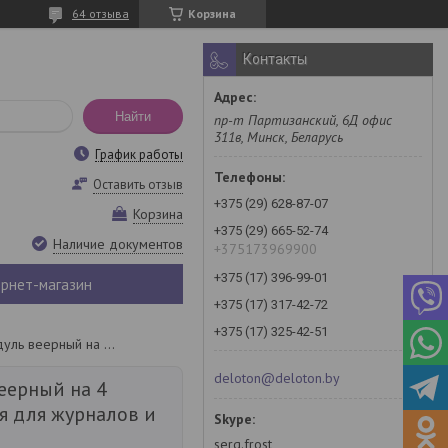
64 отзыва
Корзина
Контакты
Найти
пр-т Партизанский, 6Д офис
311в, Минск, Беларусь
График работы
Оставить отзыв
+375 (29) 628-87-07
Корзина
+375 (29) 665-52-74
Наличие документов
+375173969900
+375 (17) 396-99-01
рнет-магазин
+375 (17) 317-42-72
+375 (17) 325-42-51
Модуль веерный на 4 отделения для журналов и бумаг
deloton@deloton.by
еерный на 4
я для журналов и
serg.frost