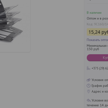
В наличии
Оптом и в ро
Код:
9С160/1
15,24
ру
Показать опт
Минимальная с
150 руб
Ку
+375 (29) 6
Условия оп
График ра
Адрес и ко
течение 14 д