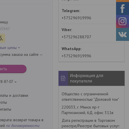
+375296919996
зницу
45947
+375296288707
б.
овые цены
умма заказа на сайте —
+375296919996
пить
Информация для
покупателя
28-87-07
Общество с ограниченной
латы и доставки
ответственностью "Деловой тон"
боты
220033, г. Минск пр-т
нтакты
Партизанский, 6Д, офис 311в
возврат товара в
Дата регистрации в Торговом
ней
по договоренности
реестре/Реестре бытовых услуг: