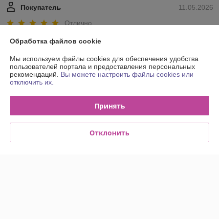
Покупатель
11.05.2026
Отлично
Обработка файлов cookie
Людмила
24.07.2025
Мы используем файлы cookies для обеспечения удобства
Отлично
пользователей портала и предоставления персональных
рекомендаций.
Вы можете настроить файлы cookies или
отключить их.
Показать все отзывы
Принять
О нас
Отклонить
Контакты
Доставка и оплата
График работы
Полная версия сайта