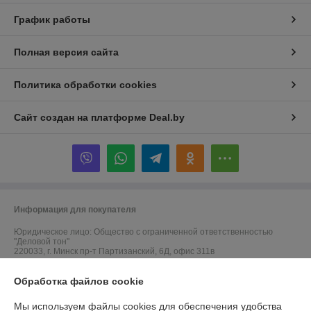
График работы
Полная версия сайта
Политика обработки cookies
Сайт создан на платформе Deal.by
Информация для покупателя
Юридическое лицо:
Общество с ограниченной ответственностью
"Деловой тон"
220033, г. Минск пр-т Партизанский, 6Д, офис 311в
Регистрационный номер ЕГР: 691523364
Обработка файлов cookie
УНП: 691523364
Мы используем файлы cookies для обеспечения удобства