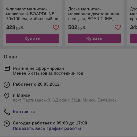
Флипчарт магнитно-
Доска магнитно-
Дос
маркерный BOARDLINE,
маркерная двусторонняя,
мар
70х100 см, мобильный на
вращ-ся, BOARDLINE,
вр
колесиках
120х180, мобильная на
BO
328
502
34
руб.
руб.
колесиках
моб
Купить
Купить
О нас
Рейтинг не сформирован
Менее 5 отзывов за последний год
Работает с 20.03.2012
г. Минск
пр-т Партизанский, 6Д офис 311в, Минск, Беларусь
Контакты
Сегодня работает с 09:00 до 17:00
Показать весь график работы