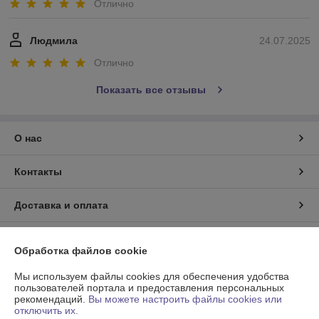
Отлично
Людмила
24.07.2025
Отлично
Показать все отзывы
О нас
Контакты
Доставка и оплата
График работы
Обработка файлов cookie
Полная версия сайта
Мы используем файлы cookies для обеспечения удобства
пользователей портала и предоставления персональных
рекомендаций.
Вы можете настроить файлы cookies или
Политика обработки cookies
отключить их.