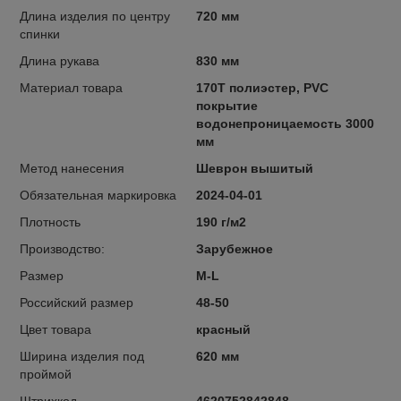
Длина изделия по центру
720 мм
спинки
Длина рукава
830 мм
Материал товара
170T полиэстер, PVC
покрытие
водонепроницаемость 3000
мм
Метод нанесения
Шеврон вышитый
Обязательная маркировка
2024-04-01
Плотность
190 г/м2
Производство:
Зарубежное
Размер
M-L
Российский размер
48-50
Цвет товара
красный
Ширина изделия под
620 мм
проймой
Штрихкод
4620752842848