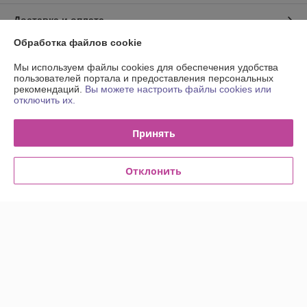
Доставка и оплата
Обработка файлов cookie
График работы
Мы используем файлы cookies для обеспечения удобства
пользователей портала и предоставления персональных
Полная версия сайта
рекомендаций.
Вы можете настроить файлы cookies или
отключить их.
Политика обработки cookies
Принять
Сайт создан на платформе Deal.by
Отклонить
Информация для покупателя
Юридическое лицо:
Общество с ограниченной ответственностью
"Деловой тон"
220033, г. Минск пр-т Партизанский, 6Д, офис 311в
Регистрационный номер ЕГР: 691523364