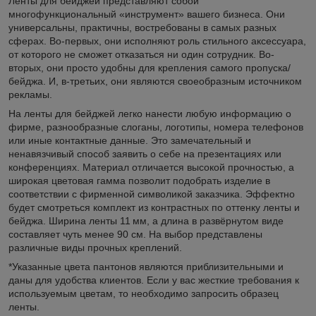
Ленты для бейджей представляют собой
многофункциональный «инструмент» вашего бизнеса. Они
универсальны, практичны, востребованы в самых разных
сферах. Во-первых, они исполняют роль стильного аксессуара,
от которого не сможет отказаться ни один сотрудник. Во-
вторых, они просто удобны для крепления самого пропуска/
бейджа. И, в-третьих, они являются своеобразным источником
рекламы.
На ленты для бейджей легко нанести любую информацию о
фирме, разнообразные слоганы, логотипы, номера телефонов
или иные контактные данные. Это замечательный и
ненавязчивый способ заявить о себе на презентациях или
конференциях. Материал отличается высокой прочностью, а
широкая цветовая гамма позволит подобрать изделие в
соответствии с фирменной символикой заказчика. Эффектно
будет смотреться комплект из контрастных по оттенку ленты и
бейджа. Ширина ленты 11 мм, а длина в развёрнутом виде
составляет чуть менее 90 см. На выбор представлены
различные виды прочных креплений.
*Указанные цвета пантонов являются приблизительными и
даны для удобства клиентов. Если у вас жесткие требования к
используемым цветам, то необходимо запросить образец
ленты.