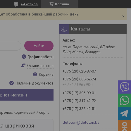
64 отзыва
Корзина
дет обработана в ближайший рабочий день.
Контакты
Найти
пр-т Партизанский, 6Д офис
311в, Минск, Беларусь
График работы
Оставить отзыв
+375 (29) 628-87-07
Корзина
+375 (29) 665-52-74
Наличие документов
+375173969900
+375 (17) 396-99-01
рнет-магазин
+375 (17) 317-42-72
+375 (17) 325-42-51
Набор "enschede": ручка шариковая автоматическая и брелок, коричневый / серебристый
deloton@deloton.by
ка шариковая