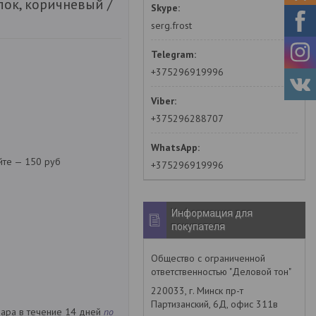
лок, коричневый /
serg.frost
+375296919996
+375296288707
йте — 150 руб
+375296919996
Информация для
покупателя
Общество с ограниченной
ответственностью "Деловой тон"
220033, г. Минск пр-т
Партизанский, 6Д, офис 311в
вара в течение 14 дней
по