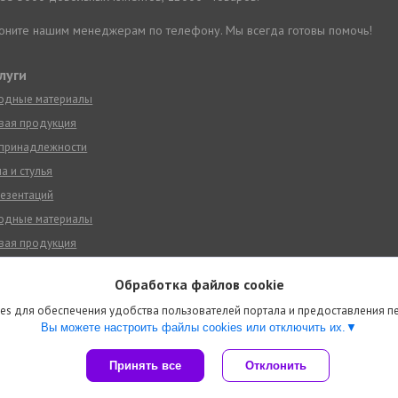
звоните нашим менеджерам по телефону. Мы всегда готовы помочь!
луги
ходные материалы
вая продукция
 принадлежности
а и стулья
езентаций
ходные материалы
вая продукция
 принадлежности
Обработка файлов cookie
а и стулья
es для обеспечения удобства пользователей портала и предоставления 
езентаций
Вы можете настроить файлы cookies или отключить их.
Сайт создан на платформе Deal.by
Принять все
Отклонить
Политика обработки файлов cookies
Деловой тон ООО |
Пожаловаться на контент