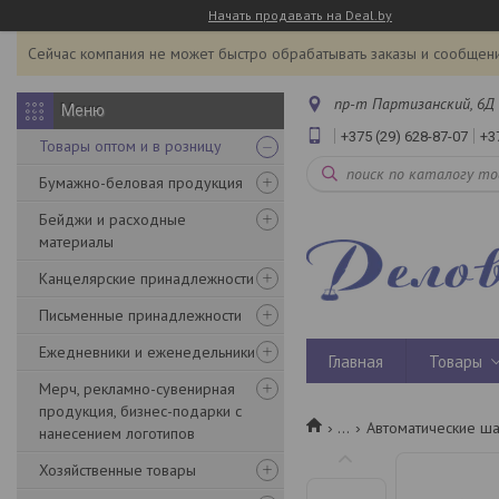
Начать продавать на Deal.by
Сейчас компания не может быстро обрабатывать заказы и сообщени
пр-т Партизанский, 6Д 
+375 (29) 628-87-07
+3
Товары оптом и в розницу
Бумажно-беловая продукция
Бейджи и расходные
материалы
Канцелярские принадлежности
Письменные принадлежности
Ежедневники и еженедельники
Главная
Товары
Мерч, рекламно-сувенирная
продукция, бизнес-подарки с
...
Автоматические ш
нанесением логотипов
Хозяйственные товары