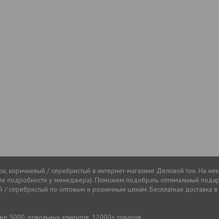
ок, коричневый / серебристый в интернет-магазине Деловой тон. На не
йте подробности у менеджера). Поможем подобрать оптимальный подар
й / серебристый по оптовым и розничным ценам. Бесплатная доставка в 
лее 5000 довольных клиентов, 12000+ товаров.