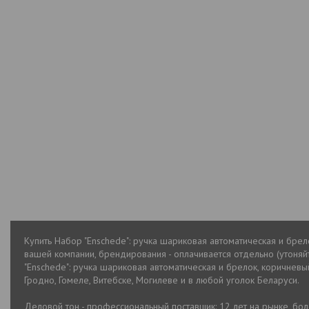
Купить Набор "Enschede": ручка шариковая автоматическая и брел
вашей компании, брендирования - оплачивается отдельно (утоня
"Enschede": ручка шариковая автоматическая и брелок, коричневы
Гродно, Гомеле, Витебске, Могилеве и в любой уголок Беларуси.
Деловой тон - профессиональный поставщик: 12 лет на рынке, бо