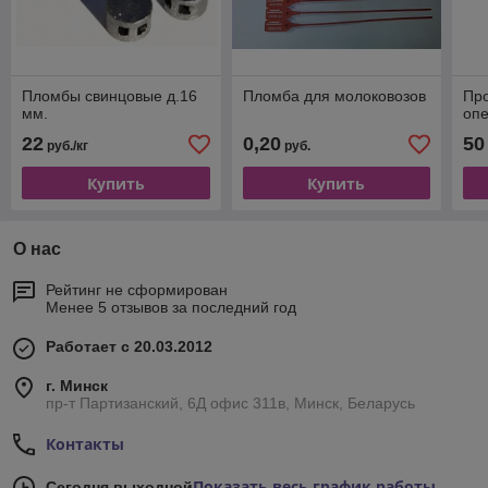
Пломбы свинцовые д.16
Пломба для молоковозов
Пр
мм.
опе
22
0,20
50
руб./кг
руб.
Купить
Купить
О нас
Рейтинг не сформирован
Менее 5 отзывов за последний год
Работает с 20.03.2012
г. Минск
пр-т Партизанский, 6Д офис 311в, Минск, Беларусь
Контакты
Показать весь график работы
Сегодня выходной