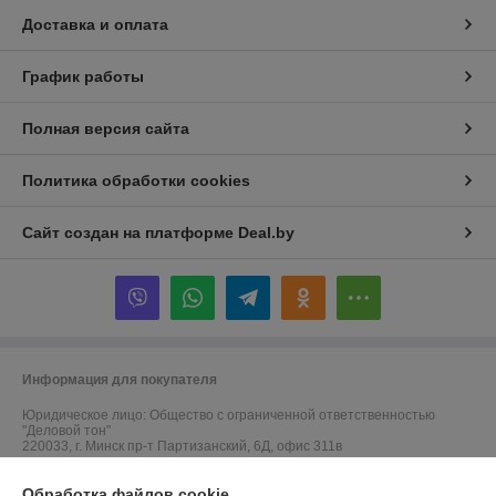
Доставка и оплата
График работы
Полная версия сайта
Политика обработки cookies
Сайт создан на платформе Deal.by
Информация для покупателя
Юридическое лицо:
Общество с ограниченной ответственностью
"Деловой тон"
220033, г. Минск пр-т Партизанский, 6Д, офис 311в
Регистрационный номер ЕГР: 691523364
Обработка файлов cookie