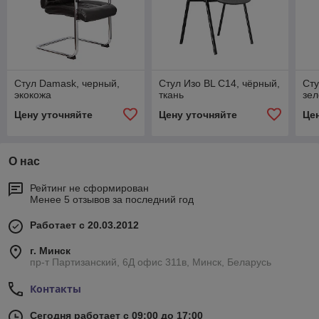
Стул Damask, черный,
Стул Изо BL С14, чёрный,
Сту
экокожа
ткань
зе
Цену уточняйте
Цену уточняйте
Це
О нас
Рейтинг не сформирован
Менее 5 отзывов за последний год
Работает с 20.03.2012
г. Минск
пр-т Партизанский, 6Д офис 311в, Минск, Беларусь
Контакты
Сегодня работает с 09:00 до 17:00