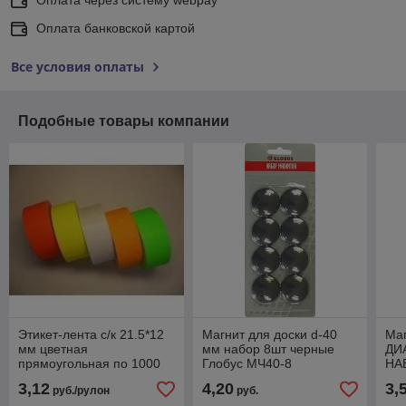
Оплата банковской картой
Все условия оплаты
Подобные товары компании
Этикет-лента с/к 21.5*12
Магнит для доски d-40
Ма
мм цветная
мм набор 8шт черные
ДИ
прямоугольная по 1000
Глобус МЧ40-8
НАБ
шт. в рулоне
АСС
3,12
4,20
3,
руб./рулон
руб.
ST