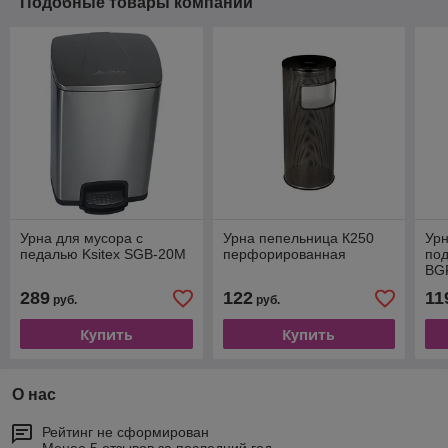
Подобные товары компании
Урна для мусора с
Урна пепельница К250
Ур
педалью Ksitex SGB-20M
перфорированная
под
BG
289
122
11
руб.
руб.
Купить
Купить
О нас
Рейтинг не сформирован